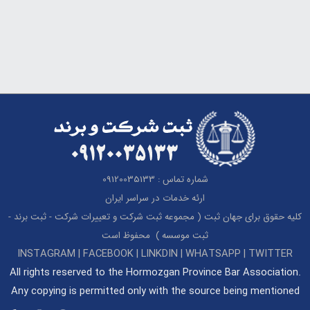
شماره تماس : 09120035133
ارئه خدمات در سراسر ایران
کلیه حقوق برای جهان ثبت ( مجموعه ثبت شرکت و تعییرات شرکت - ثبت برند -
ثبت موسسه ) محفوظ است
INSTAGRAM | FACEBOOK | LINKDIN | WHATSAPP | TWITTER
All rights reserved to the Hormozgan Province Bar Association.
Any copying is permitted only with the source being mentioned